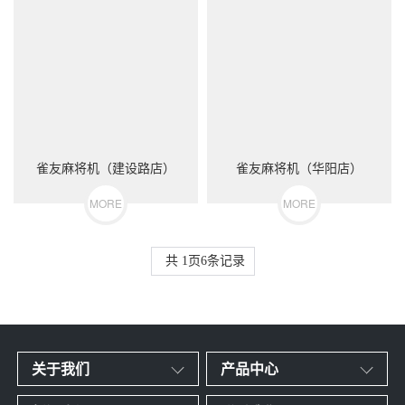
雀友麻将机（建设路店）
雀友麻将机（华阳店）
MORE
MORE
共
1
页
6
条记录
关于我们
产品中心