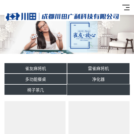
雀友麻将机
雷雀麻将机
多功能餐桌
净化器
椅子茶几