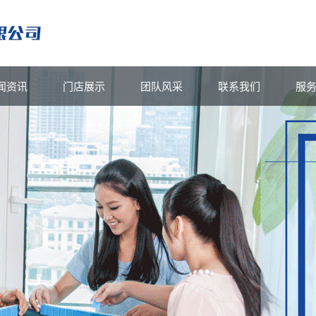
闻资讯
门店展示
团队风采
联系我们
服