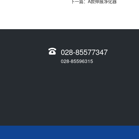
下一篇：A款伸展净化器
028-85577347
028-85596315