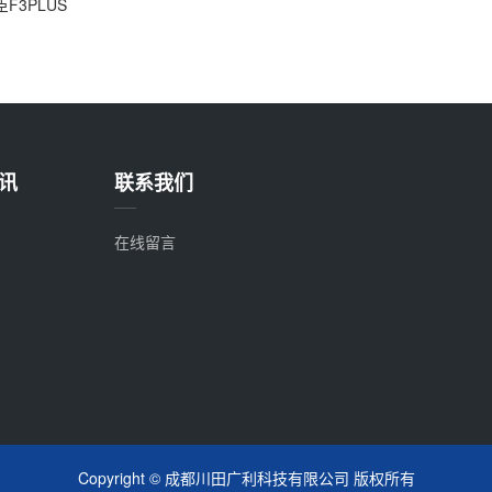
F3PLUS
讯
联系我们
在线留言
Copyright © 成都川田广利科技有限公司 版权所有