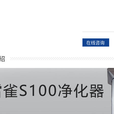
在线咨询
绍