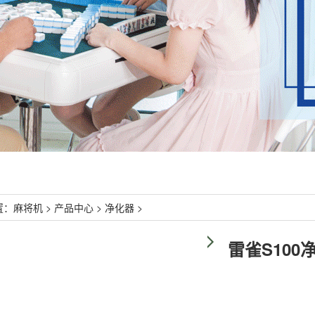
置：
麻将机
>
产品中心
>
净化器
>
雷雀S100